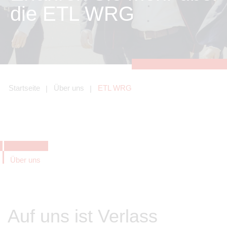
zu sichern.
die ETL WRG
Tracking- und Targeting-Cookies
Diese Cookies sind erforderlich, um
unsere Website auf Ihre Bedürfnisse hin
zu optimieren. Hierzu gehört eine
bedarfsgerechte Gestaltung und
fortlaufende Verbesserung unseres
Angebotes einschließlich der
Verknüpfung zu Social-Media-
Angeboten von z.B. Facebook und
Startseite
Über uns
ETL WRG
LinkedIn.
Betreibercookies
Diese Cookies sind erforderlich, um z.B.
Google Maps zu nutzen oder
eingebettete Videos abspielen zu
können.
Über uns
Auf uns ist Verlass