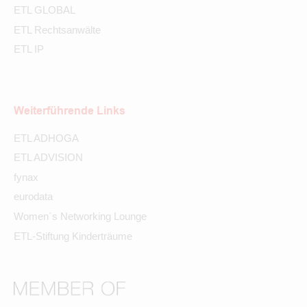
ETL GLOBAL
ETL Rechtsanwälte
ETL IP
Weiterführende Links
ETL ADHOGA
ETL ADVISION
fynax
eurodata
Women´s Networking Lounge
ETL-Stiftung Kinderträume