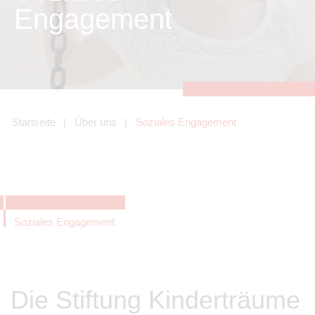
zu sichern.
Engagement
Tracking- und Targeting-Cookies
Diese Cookies sind erforderlich, um
unsere Website auf Ihre Bedürfnisse hin
zu optimieren. Hierzu gehört eine
bedarfsgerechte Gestaltung und
fortlaufende Verbesserung unseres
Angebotes einschließlich der
Verknüpfung zu Social-Media-
Angeboten von z.B. Facebook und
Startseite
Über uns
Soziales Engagement
LinkedIn.
Betreibercookies
Diese Cookies sind erforderlich, um z.B.
Google Maps zu nutzen oder
eingebettete Videos abspielen zu
können.
Soziales Engagement
Die Stiftung Kinderträume