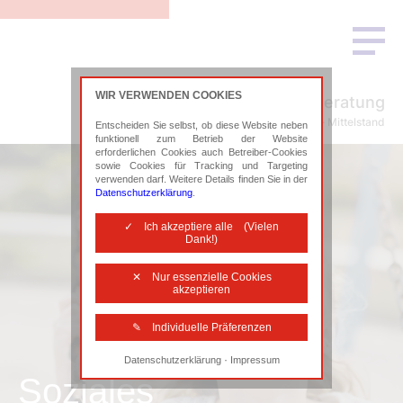
WIR VERWENDEN COOKIES
WRG Prüfung & Beratung
Gesundheit · Soziales · Kommunales · Mittelstand
Entscheiden Sie selbst, ob diese Website neben
funktionell zum Betrieb der Website
erforderlichen Cookies auch Betreiber-Cookies
sowie Cookies für Tracking und Targeting
verwenden darf. Weitere Details finden Sie in der
Datenschutzerklärung
.
✓ Ich akzeptiere alle (Vielen
Dank!)
✕ Nur essenzielle Cookies
akzeptieren
✎ Individuelle Präferenzen
·
Datenschutzerklärung
Impressum
Notwendige Cookies
Soziales
Diese Cookies sind erforderlich, um die
grundlegende Funktionalität der Website