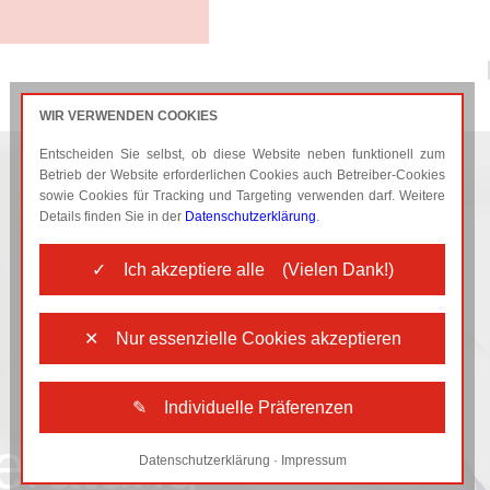
WIR VERWENDEN COOKIES
Entscheiden Sie selbst, ob diese Website neben funktionell zum
BRANCHEN
AKTUELLES
Betrieb der Website erforderlichen Cookies auch Betreiber-Cookies
sowie Cookies für Tracking und Targeting verwenden darf. Weitere
Details finden Sie in der
Datenschutzerklärung
.
✓ Ich akzeptiere alle (Vielen Dank!)
✕ Nur essenzielle Cookies akzeptieren
✎ Individuelle Präferenzen
eratung
Datenschutzerklärung
·
Impressum
Notwendige Cookies