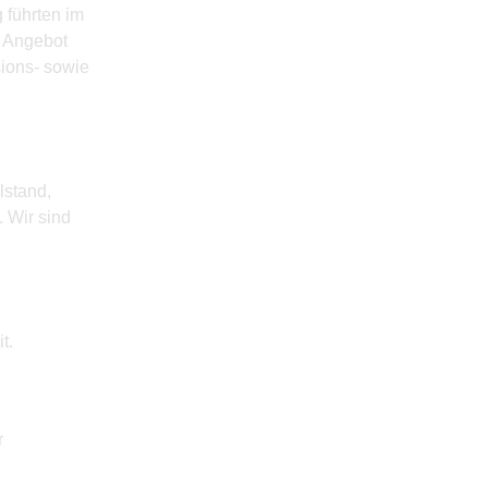
 führten im
r Angebot
sions- sowie
lstand,
. Wir sind
t.
r