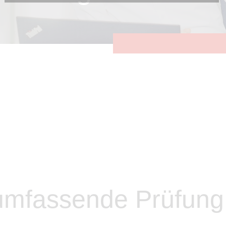
Diese Cookies sind erforderlich, um die grundlegende
Funktionalität der Website zu sichern.
Tracking- und Targeting-Cookies
Diese Cookies sind erforderlich, um unsere Website auf Ihre
Bedürfnisse hin zu optimieren. Hierzu gehört eine
bedarfsgerechte Gestaltung und fortlaufende Verbesserung
unseres Angebotes einschließlich der Verknüpfung zu
Social-Media-Angeboten von z.B. Facebook und LinkedIn.
Betreibercookies
Diese Cookies sind erforderlich, um z.B. Google Maps zu
nutzen oder eingebettete Videos abspielen zu können.
 umfassende Prüfung