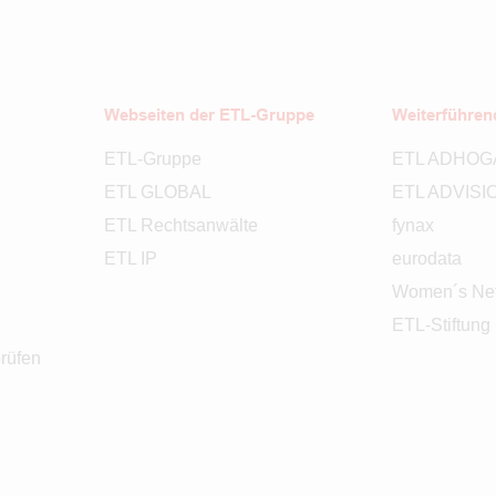
Webseiten der ETL-Gruppe
Weiterführen
ETL-Gruppe
ETL ADHOG
ETL GLOBAL
ETL ADVISI
ETL Rechtsanwälte
fynax
ETL IP
eurodata
Women´s Net
ETL-Stiftung
rüfen