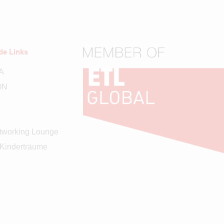
de Links
A
ON
working Lounge
 Kinderträume